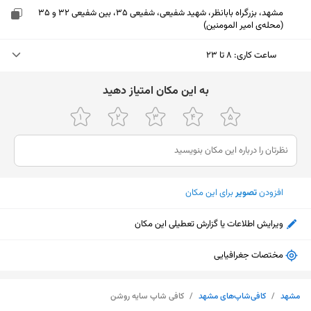
مشهد، بزرگراه بابانظر، شهید شفیعی، شفیعی 35، بین شفیعی 32 و 35
(محله‌ی امیر المومنین)
ساعت کاری
:
۸ تا ۲۳
سه‌شنبه (امروز)
۸ تا ۲۳
ﺑﻪ اﯾﻦ ﻣﮑﺎن اﻣﺘﯿﺎز دﻫﯿﺪ
چهارشنبه
۸ تا ۲۳
پنجشنبه
۸ تا ۲۳
جمعه
۸ تا ۲۳
افزودن
تصویر
برای این مکان
شنبه
۸ تا ۲۳
ویرایش اطلاعات یا گزارش تعطیلی این مکان
یکشنبه
۸ تا ۲۳
دوشنبه
۸ تا ۲۳
مختصات جغرافیایی
نمایش نقشه
مشهد
/
کافی‌شاپ‌های مشهد
/
کافی شاپ سایه روشن