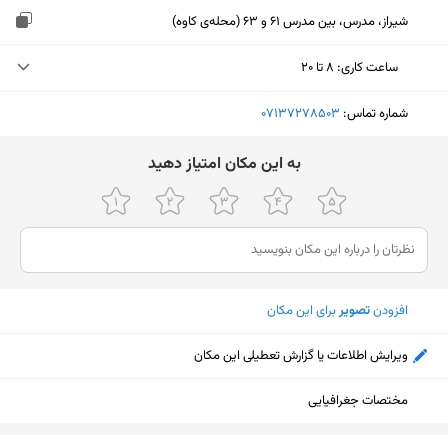
شیراز، مدرس، بین مدرس 61 و 63 (محله‌ی کاوه)
ساعت کاری
:
۸ تا ۲۰
یکشنبه (امروز)
۸ تا ۲۰
شماره تماس:
‎07137278503
دوشنبه
۸ تا ۲۰
ﺑﻪ اﯾﻦ ﻣﮑﺎن اﻣﺘﯿﺎز دﻫﯿﺪ
سه‌شنبه
۸ تا ۲۰
چهارشنبه
۸ تا ۲۰
پنجشنبه
۸ تا ۲۰
افزودن
تصویر
برای این مکان
جمعه
۸ تا ۲۰
شنبه
۸ تا ۲۰
ویرایش اطلاعات یا گزارش تعطیلی این مکان
مختصات جغرافیایی
نمایش نقشه