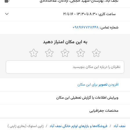
نجف آباد، بهارستان-شهید حججی، آزادگان، ملاخدادادی
ساعت کاری
:
۸:۳۰ تا ۱۳:۳۰ - ۱۶ تا ۲۱
دوشنبه (امروز)
۸:۳۰ تا ۱۳:۳۰ - ۱۶ تا ۲۱
شماره تماس:
‎+989167728448
سه‌شنبه
۸:۳۰ تا ۱۳:۳۰ - ۱۶ تا ۲۱
ﺑﻪ اﯾﻦ ﻣﮑﺎن اﻣﺘﯿﺎز دﻫﯿﺪ
چهارشنبه
۸:۳۰ تا ۱۳:۳۰ - ۱۶ تا ۲۱
پنجشنبه
۸:۳۰ تا ۱۳:۳۰ - ۱۶ تا ۲۱
جمعه
تعطیل
افزودن
تصویر
برای این مکان
شنبه
۸:۳۰ تا ۱۳:۳۰ - ۱۶ تا ۲۱
یکشنبه
۸:۳۰ تا ۱۳:۳۰ - ۱۶ تا ۲۱
ویرایش اطلاعات یا گزارش تعطیلی این مکان
مختصات جغرافیایی
نمایش نقشه
نجف آباد
/
فروشگاه‌ها و بازار‌های لوازم خانگی نجف آباد
/
ژاپن استوک (بخاری ژاپنی )