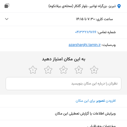
تبریز، بزرگراه توانیر، بلوار گلکار (محله‌ی بیلانکوه)
ساعت کاری
:
۷:۳۰ تا ۱۴:۱۵
یکشنبه (امروز)
۷:۳۰ تا ۱۴:۱۵
شماره تماس:
‎04133289766
دوشنبه
۷:۳۰ تا ۱۴:۱۵
وب‌سایت:
‎azarsharghi.tamin.ir
سه‌شنبه
۷:۳۰ تا ۱۴:۱۵
ﺑﻪ اﯾﻦ ﻣﮑﺎن اﻣﺘﯿﺎز دﻫﯿﺪ
چهارشنبه
۷:۳۰ تا ۱۴:۱۵
پنجشنبه
۷:۳۰ تا ۱۴:۱۵
جمعه
ثبت نشده
شنبه
۷:۳۰ تا ۱۴:۱۵
افزودن
تصویر
برای این مکان
ویرایش اطلاعات یا گزارش تعطیلی این مکان
نمایش نقشه
مختصات جغرافیایی