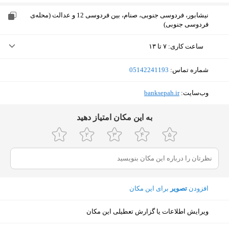
نیشابور، فردوسی جنوبی، صنام، بین فردوسی 12 و عدالت (محله‌ی
فردوسی جنوبی)
ساعت کاری
:
۷ تا ۱۳
شنبه (امروز)
۷ تا ۱۳
شماره تماس:
‎05142241193
یکشنبه
۷ تا ۱۳
وب‌سایت:
‎banksepah.ir
دوشنبه
۷ تا ۱۳
ﺑﻪ اﯾﻦ ﻣﮑﺎن اﻣﺘﯿﺎز دﻫﯿﺪ
سه‌شنبه
۷ تا ۱۳
چهارشنبه
۷ تا ۱۳
پنجشنبه
۷ تا ۱۳
افزودن
تصویر
برای این مکان
جمعه
تعطیل
نمایش نقشه
ویرایش اطلاعات یا گزارش تعطیلی این مکان