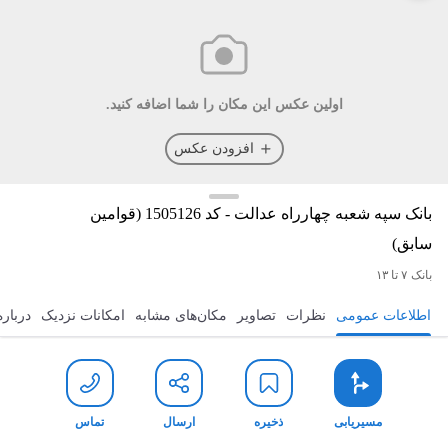
اولین عکس این مکان را شما اضافه کنید.
افزودن عکس
بانک سپه شعبه چهارراه عدالت - کد 1505126 (قوامین
سابق)
بانک
۷ تا ۱۳
اطلاعات عمومی
نظرات
تصاویر
مکان‌های مشابه
امکانات نزدیک
درباره
مسیریابی
ذخیره
ارسال
تماس
مسیریابی
ذخیره
ارسال
تماس