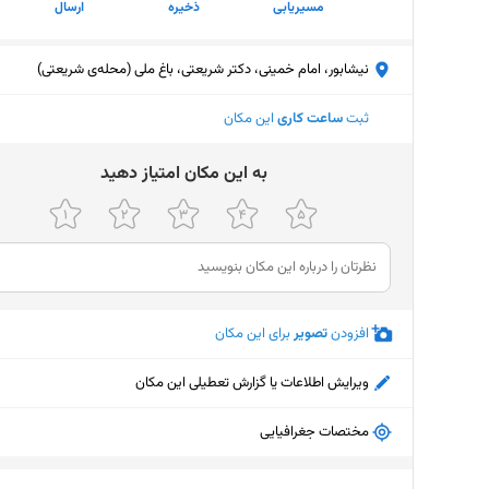
مسیریابی
ذخیره
ارسال
نیشابور، امام خمینی، دکتر شریعتی، باغ ملی (محله‌ی شریعتی)
ثبت
ساعت کاری
این مکان
ﺑﻪ اﯾﻦ ﻣﮑﺎن اﻣﺘﯿﺎز دﻫﯿﺪ
افزودن
تصویر
برای این مکان
ویرایش اطلاعات یا گزارش تعطیلی این مکان
مختصات جغرافیایی