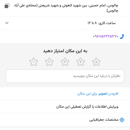
چالوس، امام خمینی، بین شهید لاهوتی و شهید شریعتی (محله‌ی علی آباد
چالوس)
ساعت کاری
:
۸ تا ۱۲
شنبه (امروز)
۸ تا ۱۲
‎+981152225370
یکشنبه
۸ تا ۱۲
ﺑﻪ اﯾﻦ ﻣﮑﺎن اﻣﺘﯿﺎز دﻫﯿﺪ
دوشنبه
۸ تا ۱۲
سه‌شنبه
۸ تا ۱۲
چهارشنبه
۸ تا ۱۲
افزودن
تصویر
برای این مکان
پنجشنبه
۸ تا ۱۲
جمعه
۸ تا ۱۲
ویرایش اطلاعات یا گزارش تعطیلی این مکان
نمایش نقشه
مختصات جغرافیایی