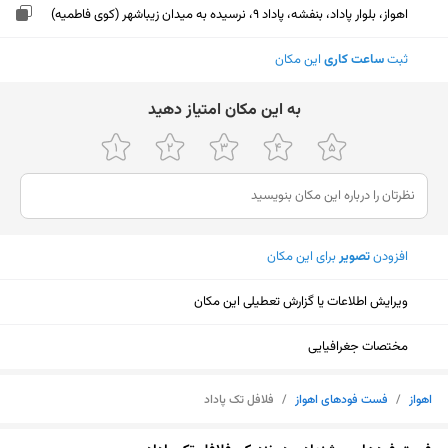
اهواز، بلوار پاداد، بنفشه، پاداد 9، نرسیده به میدان زیباشهر (کوی فاطمیه)
ثبت
ساعت کاری
این مکان
ﺑﻪ اﯾﻦ ﻣﮑﺎن اﻣﺘﯿﺎز دﻫﯿﺪ
افزودن
تصویر
برای این مکان
ویرایش اطلاعات یا گزارش تعطیلی این مکان
مختصات جغرافیایی
اهواز
/
فست فودهای اهواز
/
فلافل تک پاداد
نمایش نقشه