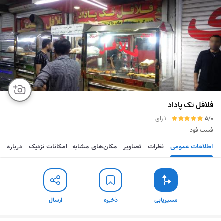
فلافل تک پاداد
5/0
1 رای
فست فود
اطلاعات عمومی
نظرات
تصاویر
مکان‌های مشابه
امکانات نزدیک
درباره
مسیریابی
ذخیره
ارسال
مسیریابی
ذخیره
ارسال