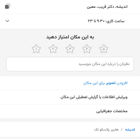
اندیشه، دکتر قریب، معین
ساعت کاری
:
۹:۳۰ تا ۲۳
یکشنبه (امروز)
۹:۳۰ تا ۲۳
ﺑﻪ اﯾﻦ ﻣﮑﺎن اﻣﺘﯿﺎز دﻫﯿﺪ
دوشنبه
۹:۳۰ تا ۲۳
سه‌شنبه
۹:۳۰ تا ۲۳
چهارشنبه
۹:۳۰ تا ۲۳
افزودن
تصویر
برای این مکان
پنجشنبه
۹:۳۰ تا ۲۳
ویرایش اطلاعات یا گزارش تعطیلی این مکان
جمعه
۹:۳۰ تا ۲۳
شنبه
۹:۳۰ تا ۲۳
مختصات جغرافیایی
نمایش نقشه
اندیشه
/
هایپر پلاسکو تک