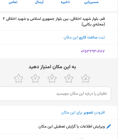
مسیریابی
ذخیره
ارسال
تماس
قم، بلوار شهید اخلاقی، بین بلوار جمهوری اسلامی و شهید اخلاقی 2
(محله‌ی بکایی)
ثبت
ساعت کاری
این مکان
‎02532930687
ﺑﻪ اﯾﻦ ﻣﮑﺎن اﻣﺘﯿﺎز دﻫﯿﺪ
افزودن
تصویر
برای این مکان
ویرایش اطلاعات یا گزارش تعطیلی این مکان