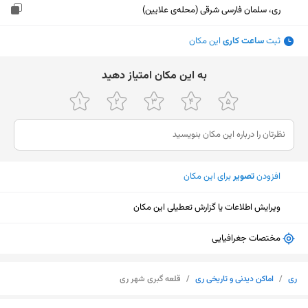
ری، سلمان فارسی شرقی (محله‌ی علایین)
ثبت
ساعت کاری
این مکان
ﺑﻪ اﯾﻦ ﻣﮑﺎن اﻣﺘﯿﺎز دﻫﯿﺪ
افزودن
تصویر
برای این مکان
ویرایش اطلاعات یا گزارش تعطیلی این مکان
مختصات جغرافیایی
ری
/
اماکن دیدنی و تاریخی ری
/
قلعه گبری شهر ری
نمایش نقشه