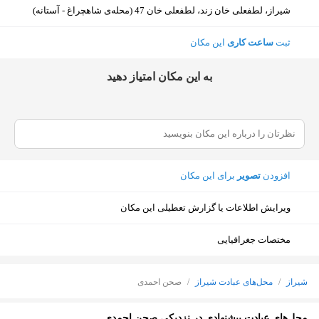
شیراز، لطفعلی خان زند، لطفعلی خان 47 (محله‌ی شاهچراغ - آستانه)
ثبت
ساعت کاری
این مکان
ﺑﻪ اﯾﻦ ﻣﮑﺎن اﻣﺘﯿﺎز دﻫﯿﺪ
افزودن
تصویر
برای این مکان
ویرایش اطلاعات یا گزارش تعطیلی این مکان
مختصات جغرافیایی
شیراز
/
محل‌های عبادت شیراز
/
صحن احمدی
نمایش نقشه
محل‌های عبادت پیشنهادی در نزدیکی صحن احمدی