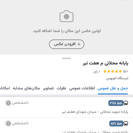
اولین عکس این مکان را شما اضافه کنید.
افزودن عکس
پایانه محلاتی م هفت تیر
5/0
1 رای
ایستگاه اتوبوس
حمل و نقل عمومی
اطلاعات عمومی
نظرات
تصاویر
مکان‌های مشابه
امکانا
مسیریابی
ذخیره
ارسال
نامشخص
خط
278
پایانه شهید محلاتی - میدان شهدای هفتم تیر
نامشخص
خط
821
پایانه شهید محلاتی - میدان شهدای هفتم تیر