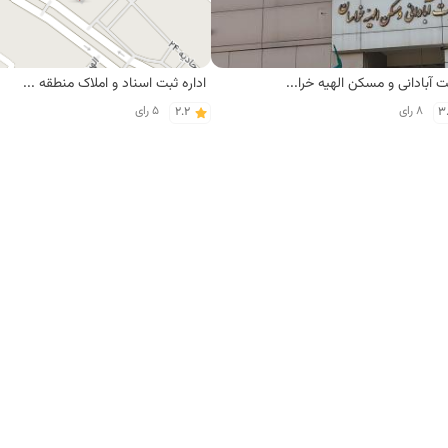
شرکت آبادانی و مسکن الهیه خراسان
اداره ثبت اسناد و املاک منطقه چهار مشهد
8 رای
5 رای
2.2
3
 برگر
پیتزا پارادایس
21 رای
17 رای
5.0
3