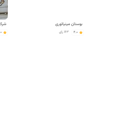
بوستان مینیاتوری
163 رای
.0
4.0
فست فود های محله الهیه مشهد
فست فود آقای کره
هانی
25 رای
.1
4.3
کافی‌شاپ های محله الهیه مشهد