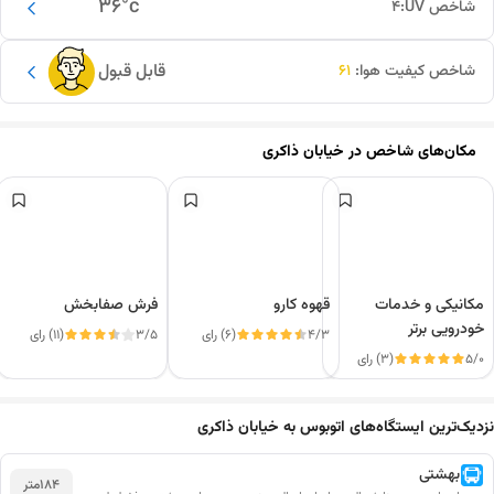
36
°c
شاخص UV:
4
قابل قبول
شاخص کیفیت هوا:
61
مکان‌های شاخص در
خیابان ذاکری
مکانیکی و خدمات
قهوه کارو
فرش صفابخش
خودرویی برتر
4/3
(6) رای
3/5
(11) رای
5/0
(3) رای
این دور و بر
نزدیک‌ترین ایستگاه‌های اتوبوس به خیابان ذاکری
بهشتی
184
متر