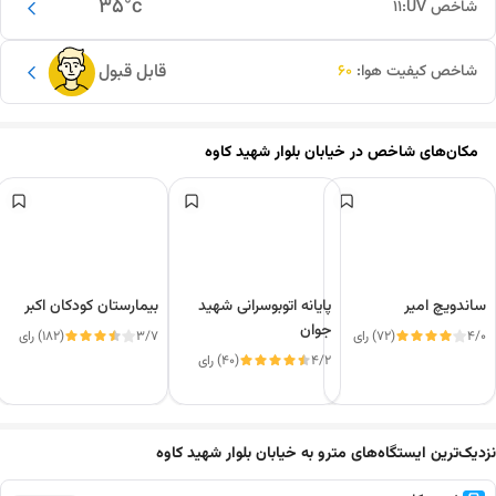
35
°c
شاخص UV:
11
قابل قبول
شاخص کیفیت هوا:
60
مکان‌های شاخص در
خیابان بلوار شهید کاوه
ساندویچ امیر
پایانه اتوبوسرانی شهید
بیمارستان کودکان اکبر
جوان
4/0
(72) رای
3/7
(182) رای
4/2
(40) رای
این دور و بر
نزدیک‌ترین ایستگاه‌های مترو به خیابان بلوار شهید کاوه