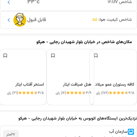
33
°c
شاخص UV:
12
قابل قبول
شاخص کیفیت هوا:
55
مکان‌های شاخص در
خیابان بلوار شهیدان رجایی - هپکو
کافه رستوران عمو میلاد
هتل ضیافت ایثار
استخر آفتاب ایثار
4/5
(176) رای
4/9
(16) رای
4/5
(31) رای
این دور و بر
نزدیک‌ترین ایستگاه‌های اتوبوس به خیابان بلوار شهیدان رجایی - هپکو
سازمان آب
27
متر