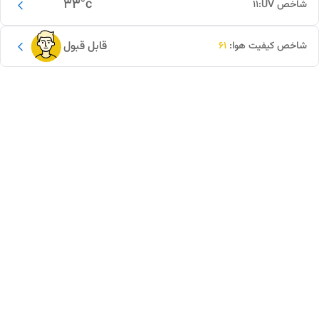
33
°c
شاخص UV:
11
قابل قبول
شاخص کیفیت هوا:
61
این دور و بر