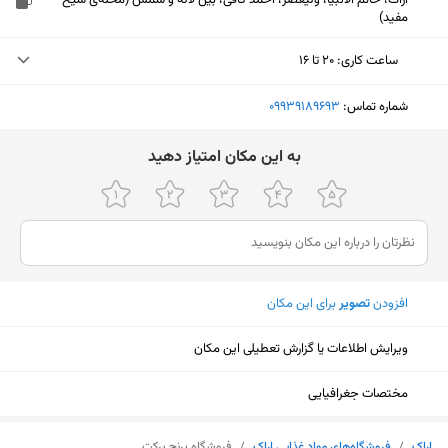
اراک، خاتم الانبیا، ولیعصر، احمد کافی، بین لاله و شمس (محله‌ی شیخ
مفید)
ساعت کاری
:
۲۰ تا ۱۶
دوشنبه (امروز)
۲۰ تا ۱۶
شماره تماس:
‎09939189693
سه‌شنبه
۲۰ تا ۱۶
ﺑﻪ اﯾﻦ ﻣﮑﺎن اﻣﺘﯿﺎز دﻫﯿﺪ
چهارشنبه
۲۰ تا ۱۶
پنجشنبه
۲۰ تا ۱۶
جمعه
۱۶ تا ۲۰
افزودن
تصویر
برای این مکان
شنبه
۲۰ تا ۱۶
یکشنبه
۲۰ تا ۱۶
ویرایش اطلاعات یا گزارش تعطیلی این مکان
مختصات جغرافیایی
نمایش نقشه
اراک
/
فروشگاه‌های مواد غذایی اراک
/
فروشگاه برنج برکت