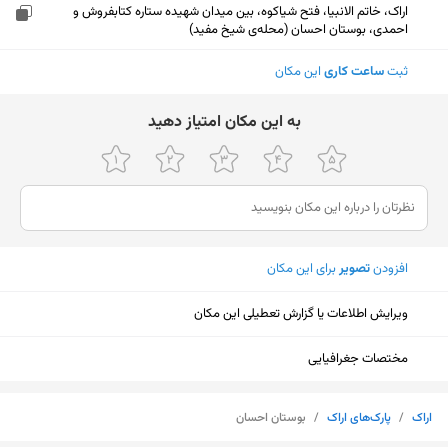
اراک، خاتم الانبیا، فتح شیاکوه، بین میدان شهیده ستاره کتابفروش و
احمدی، بوستان احسان (محله‌ی شیخ مفید)
ثبت
ساعت کاری
این مکان
ﺑﻪ اﯾﻦ ﻣﮑﺎن اﻣﺘﯿﺎز دﻫﯿﺪ
افزودن
تصویر
برای این مکان
ویرایش اطلاعات یا گزارش تعطیلی این مکان
مختصات جغرافیایی
نمایش نقشه
اراک
/
پارک‌های اراک
/
بوستان احسان