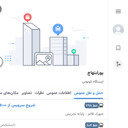
پورابتهاج
ایستگاه اتوبوس
حمل و نقل عمومی
اطلاعات عمومی
نظرات
تصاویر
مکان‌های م
شروع سرويس از 5:00
خط
298
شهرک قائم - پایانه تجریش
نامشخص
خط
806