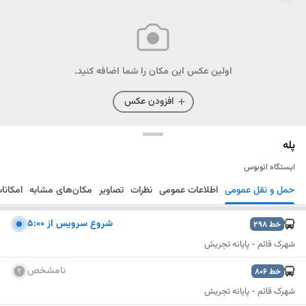
اولین عکس این مکان را شما اضافه کنید.
افزودن عکس
پله
ایستگاه اتوبوس
حمل و نقل عمومی
اطلاعات عمومی
نظرات
تصاویر
مکان‌های مشابه
امکانا
مسیریابی
ذخیره
ارسال
شروع سرويس از 5:00
خط
298
شهرک قائم - پایانه تجریش
نامشخص
خط
806
شهرک قائم - پایانه تجریش