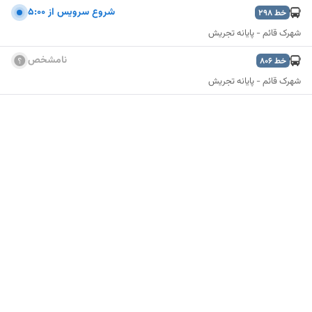
شروع سرويس از 5:00
خط
298
شهرک قائم - پایانه تجریش
نامشخص
خط
806
شهرک قائم - پایانه تجریش
نمایش نقشه