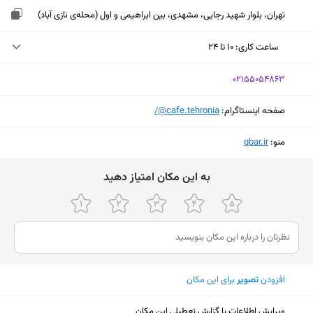
تهران، بلوار شهید رجایی، مشهدی، بین ابراهیمی و اول (محله‌ی نازی آباد)
ساعت کاری
:
۱۰ تا ۲۴
سه‌شنبه (امروز)
۱۰ تا ۲۴
‎02155054863
چهارشنبه
۱۰ تا ۲۴
صفحه اینستاگرام:
‎@cafe.tehronia/
پنجشنبه
۱۰ تا ۲۴
منو:
‎qbar.ir
جمعه
۱۰ تا ۲۴
ﺑﻪ اﯾﻦ ﻣﮑﺎن اﻣﺘﯿﺎز دﻫﯿﺪ
شنبه
۱۰ تا ۲۴
یکشنبه
۱۰ تا ۲۴
دوشنبه
۱۰ تا ۲۴
افزودن
تصویر
برای این مکان
نمایش نقشه
ویرایش اطلاعات یا گزارش تعطیلی این مکان