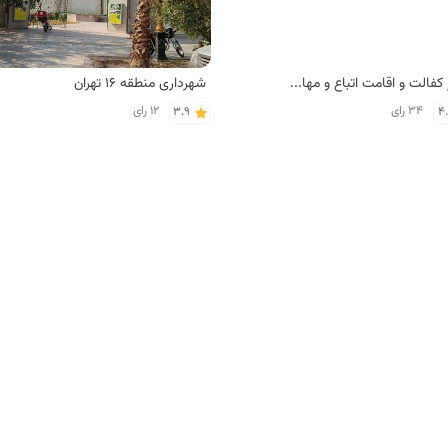
دفتر کفالت و اقامت اتباع و مهاجرین خارجی
شهرداری منطقه 16 تهران
34 رای
12 رای
3.9
4
 خانه طهرونیا
سفره خانه آب و آتش
18 رای
17 رای
4.0
4