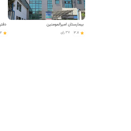
بیمارستان امیرالمومنین
37 رای
.2
3.7
رستوران های محله نازی آباد تهران
رستوران زنجیره ای پیتزا سیب 360
سفره
26 رای
.3
3.9
فست فود های محله نازی آباد تهران