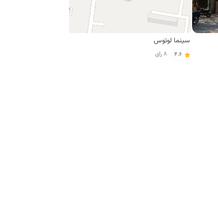
سینما لوتوس
پلیس - 10
8 رای
4 رای
4.0
4.6
رستوران زیتون
کبابسرای ریحون
11 رای
13 رای
4.9
3.3