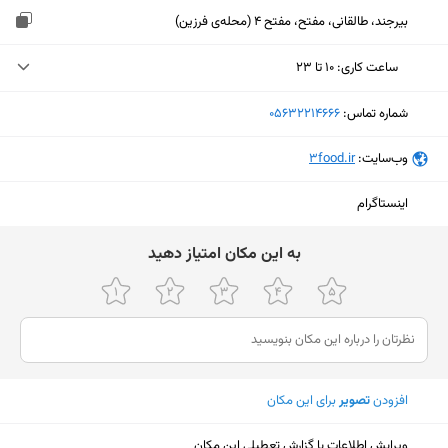
بیرجند، طالقانی، مفتح، مفتح 4 (محله‌ی فرزین)
ساعت کاری
:
۱۰ تا ۲۳
دوشنبه (امروز)
۱۰ تا ۲۳
شماره تماس:
‎05632214666
سه‌شنبه
۱۰ تا ۲۳
وب‌سایت:
‎3food.ir
چهارشنبه
۱۰ تا ۲۳
اینستاگرام
پنجشنبه
۱۰ تا ۲۳
ﺑﻪ اﯾﻦ ﻣﮑﺎن اﻣﺘﯿﺎز دﻫﯿﺪ
جمعه
۱۰ تا ۲۳
شنبه
۱۱:۳۰ تا ۲۳
یکشنبه
۱۰ تا ۲۳
افزودن
تصویر
برای این مکان
نمایش نقشه
ویرایش اطلاعات یا گزارش تعطیلی این مکان