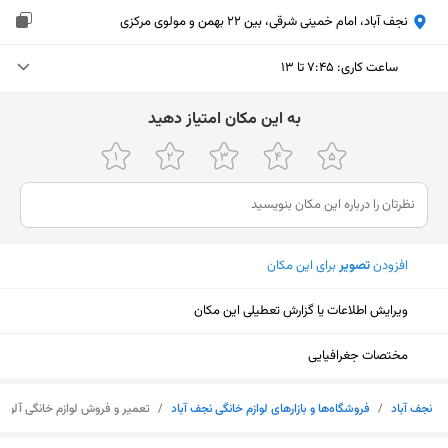
نجف آباد، امام خمینی شرقی، بین 22 بهمن و مولوی مرکزی
ساعت کاری
:
۷:۴۵ تا ۱۳
دوشنبه (امروز)
۷:۴۵ تا ۱۳
ﺑﻪ اﯾﻦ ﻣﮑﺎن اﻣﺘﯿﺎز دﻫﯿﺪ
سه‌شنبه
۷:۴۵ تا ۱۳
چهارشنبه
۷:۴۵ تا ۱۳
پنجشنبه
۷:۴۵ تا ۱۳
افزودن
تصویر
برای این مکان
جمعه
تعطیل
ویرایش اطلاعات یا گزارش تعطیلی این مکان
شنبه
۷:۴۵ تا ۱۳
یکشنبه
۷:۴۵ تا ۱۳
مختصات جغرافیایی
نمایش نقشه
نجف آباد
/
فروشگاه‌ها و بازار‌های لوازم خانگی نجف آباد
/
تعمیر و فروش لوازم خانگی آلومی