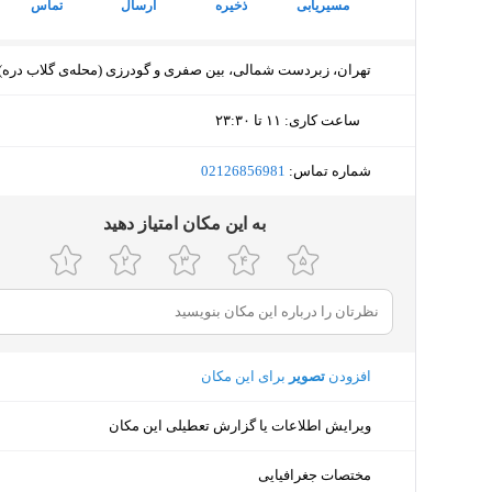
مسیریابی
ذخیره
ارسال
تماس
تهران، زبردست شمالی، بین صفری و گودرزی (محله‌ی گلاب دره)
ساعت کاری
:
۱۱ تا ۲۳:۳۰
یکشنبه (امروز)
۱۱ تا ۲۳:۳۰
شماره تماس:
‎02126856981
دوشنبه
۱۱ تا ۲۳:۳۰
ﺑﻪ اﯾﻦ ﻣﮑﺎن اﻣﺘﯿﺎز دﻫﯿﺪ
سه‌شنبه
۱۱ تا ۲۳:۳۰
چهارشنبه
۱۱ تا ۲۳:۳۰
پنجشنبه
۱۱ تا ۲۳:۳۰
افزودن
تصویر
برای این مکان
جمعه
۱۱ تا ۲۳:۳۰
ویرایش اطلاعات یا گزارش تعطیلی این مکان
شنبه
۱۱ تا ۲۳:۳۰
مختصات جغرافیایی