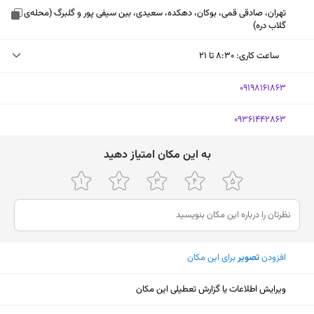
تهران، صادقی قمی، بوکان، دهکده، سعیدی، بین سیفی پور و گلبرگ (محله‌ی
گلاب دره)
ساعت کاری
:
۸:۳۰ تا ۲۱
دوشنبه (امروز)
۸:۳۰ تا ۲۱
‎09198161863
سه‌شنبه
۸:۳۰ تا ۲۱
‎09361442863
چهارشنبه
۸:۳۰ تا ۲۱
ﺑﻪ اﯾﻦ ﻣﮑﺎن اﻣﺘﯿﺎز دﻫﯿﺪ
پنجشنبه
۸:۳۰ تا ۲۱
جمعه
۹ تا ۱۷
شنبه
۸:۳۰ تا ۲۱
یکشنبه
۸:۳۰ تا ۲۱
افزودن
تصویر
برای این مکان
نمایش نقشه
ویرایش اطلاعات یا گزارش تعطیلی این مکان