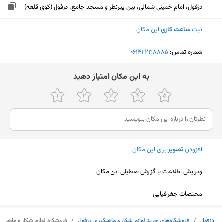
دزفول، امام خمینی شمالی، بین پیرنظر و مسجد جامع، دزفول (کوی قلعه)
ثبت
ساعت کاری
این مکان
شماره تماس:
‎06142238885
ﺑﻪ اﯾﻦ ﻣﮑﺎن اﻣﺘﯿﺎز دﻫﯿﺪ
افزودن
تصویر
برای این مکان
ویرایش اطلاعات یا گزارش تعطیلی این مکان
مختصات جغرافیایی
نمایش نقشه
دزفول
/
فروشگاه‌های خرید لوازم شکار و ماهیگیری دزفول
/
فروشگاه لوازم شکار و ماهیگ