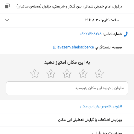
دزفول، امام خمینی شمالی، بین گلکار و شریعتی، دزفول (محله‌ی ساکیان)
ساعت کاری
:
۸:۳۰ تا ۱۹
دوشنبه (امروز)
۸:۳۰ تا ۱۹
شماره تماس:
‎09220428208
سه‌شنبه
۸:۳۰ تا ۱۹
صفحه اینستاگرام:
‎@lavazem.shekar.berke
چهارشنبه
۸:۳۰ تا ۱۹
ﺑﻪ اﯾﻦ ﻣﮑﺎن اﻣﺘﯿﺎز دﻫﯿﺪ
پنجشنبه
۸:۳۰ تا ۱۹
جمعه
۸:۳۰ تا ۱۷
شنبه
۸:۳۰ تا ۱۹
یکشنبه
۸:۳۰ تا ۱۹
افزودن
تصویر
برای این مکان
ویرایش اطلاعات یا گزارش تعطیلی این مکان
نمایش نقشه
مختصات جغرافیایی