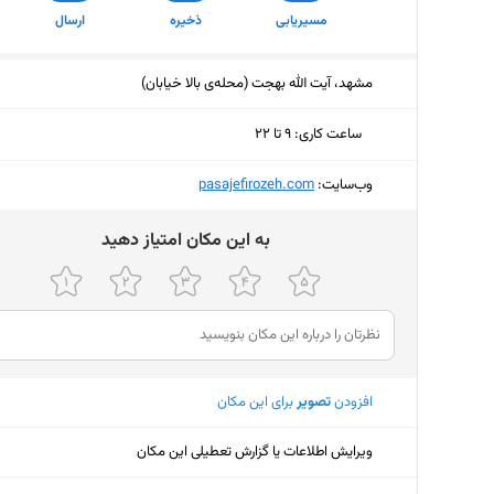
مسیریابی
ذخیره
ارسال
مشهد، آیت الله بهجت (محله‌ی بالا خیابان)
ساعت کاری
:
۹ تا ۲۲
دوشنبه (امروز)
۹ تا ۲۲
وب‌سایت:
‎pasajefirozeh.com
سه‌شنبه
۹ تا ۲۲
ﺑﻪ اﯾﻦ ﻣﮑﺎن اﻣﺘﯿﺎز دﻫﯿﺪ
چهارشنبه
۹ تا ۲۲
پنجشنبه
۹ تا ۲۲
جمعه
۹ تا ۱۳:۳۰
افزودن
تصویر
برای این مکان
شنبه
۹ تا ۲۲
یکشنبه
۹ تا ۲۲
ویرایش اطلاعات یا گزارش تعطیلی این مکان