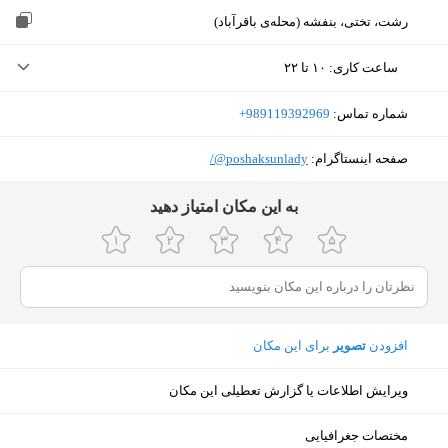
رشت، تختی، بنفشه (محله‌ی باقرآباد)
ساعت کاری
:
۱۰ تا ۲۲
یکشنبه (امروز)
۱۰ تا ۲۲
شماره تماس:
‎+989119392969
دوشنبه
۱۰ تا ۲۲
صفحه اینستاگرام:
‎@poshaksunlady/
سه‌شنبه
۱۰ تا ۲۲
ﺑﻪ اﯾﻦ ﻣﮑﺎن اﻣﺘﯿﺎز دﻫﯿﺪ
چهارشنبه
۱۰ تا ۲۲
پنجشنبه
۱۰ تا ۲۲
جمعه
تعطیل
افزودن
تصویر
برای این مکان
شنبه
۱۰ تا ۲۲
ویرایش اطلاعات یا گزارش تعطیلی این مکان
نمایش نقشه
مختصات جغرافیایی