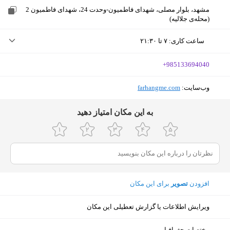
مشهد، بلوار مصلی، شهدای فاطمیون-وحدت 24، شهدای فاطمیون 2
(محله‌ی جلالیه)
ساعت کاری
:
۷ تا ۲۱:۳۰
یکشنبه (امروز)
۷ تا ۲۱:۳۰
‎+985133694040
دوشنبه
۷ تا ۲۱:۳۰
وب‌سایت:
‎farhangme.com
سه‌شنبه
۷ تا ۲۱:۳۰
ﺑﻪ اﯾﻦ ﻣﮑﺎن اﻣﺘﯿﺎز دﻫﯿﺪ
چهارشنبه
۷ تا ۲۱:۳۰
پنجشنبه
۷ تا ۲۱:۳۰
جمعه
۷ تا ۲۱:۳۰
افزودن
تصویر
برای این مکان
شنبه
۷ تا ۲۱:۳۰
ویرایش اطلاعات یا گزارش تعطیلی این مکان
نمایش نقشه
مختصات جغرافیایی