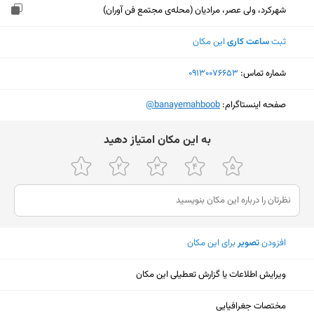
شهرکرد، ولی عصر، مرادیان (محله‌ی مجتمع فن آوران)
ثبت
ساعت کاری
این مکان
شماره تماس:
‎09130076653
صفحه اینستاگرام:
‎@banayemahboob
ﺑﻪ اﯾﻦ ﻣﮑﺎن اﻣﺘﯿﺎز دﻫﯿﺪ
افزودن
تصویر
برای این مکان
ویرایش اطلاعات یا گزارش تعطیلی این مکان
نمایش نقشه
مختصات جغرافیایی