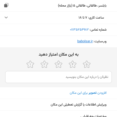
بابلسر، طالقانی، طالقانی 5 (بازار محله)
ساعت کاری
:
۷ تا ۱۸
یکشنبه (امروز)
۷ تا ۱۸
شماره تماس:
‎01135256982
دوشنبه
۷ تا ۱۸
وب‌سایت:
‎babolsar.ir
سه‌شنبه
۷ تا ۱۸
ﺑﻪ اﯾﻦ ﻣﮑﺎن اﻣﺘﯿﺎز دﻫﯿﺪ
چهارشنبه
۷ تا ۱۸
پنجشنبه
۷ تا ۱۸
جمعه
ثبت نشده
شنبه
۷ تا ۱۸
افزودن
تصویر
برای این مکان
ویرایش اطلاعات یا گزارش تعطیلی این مکان
نمایش نقشه
مختصات جغرافیایی