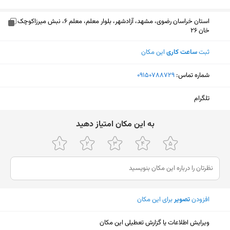
استان خراسان رضوی، مشهد، آزادشهر، بلوار معلم، معلم 6، نبش میرزاکوچک
خان 26
ثبت
ساعت کاری
این مکان
شماره تماس:
‎09150788729
تلگرام
ﺑﻪ اﯾﻦ ﻣﮑﺎن اﻣﺘﯿﺎز دﻫﯿﺪ
افزودن
تصویر
برای این مکان
نمایش نقشه
ویرایش اطلاعات یا گزارش تعطیلی این مکان