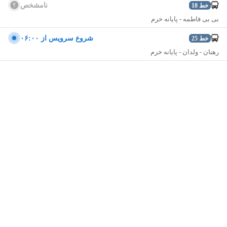
نامشخص
خط
18
بی بی فاطمه - پایانه خرم
شروع سرویس از ۰۶:۰۰
خط
25
رهنان - ولدان - پایانه خرم
نمایش نقشه