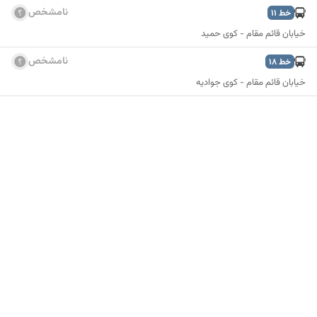
نامشخص
خط
11
خیابان قائم مقام - کوی حمید
نامشخص
خط
18
خیابان قائم مقام - کوی جوادیه
نمایش نقشه