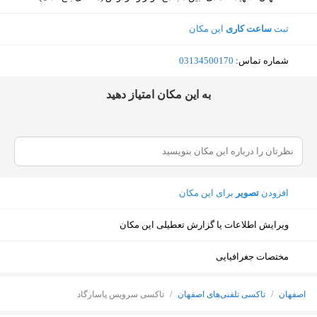
ثبت
ساعت کاری
این مکان
شماره تماس:
‎03134500170
ﺑﻪ اﯾﻦ ﻣﮑﺎن اﻣﺘﯿﺎز دﻫﯿﺪ
افزودن
تصویر
برای این مکان
ویرایش اطلاعات یا گزارش تعطیلی این مکان
مختصات جغرافیایی
نمایش نقشه
اصفهان
/
تاکسی تلفنی‌های اصفهان
/
تاکسی سرویس پاسارگاد