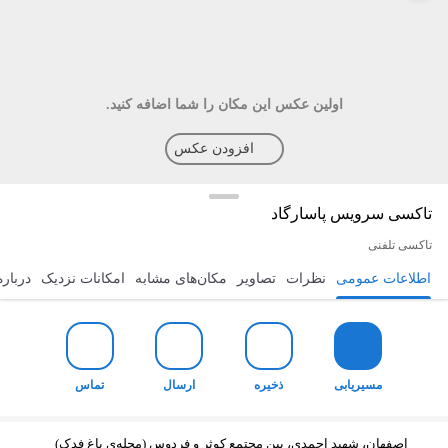
اولین عکس این مکان را شما اضافه کنید.
افزودن عکس
تاکسی سرویس پاسارگاد
تاکسی تلفنی
اطلاعات عمومی
نظرات
تصاویر
مکان‌های مشابه
امکانات نزدیک
درباره
مسیریابی
ذخیره
ارسال
تماس
مسیریابی
ذخیره
ارسال
تماس
اصفهان، شهید احمدی، بین مجتمع کوثر و فردوس (محله‌ی باغ فدک)