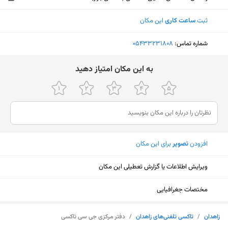
ثبت
ساعت کاری
این مکان
شماره تماس:
‎05433231808
ﺑﻪ اﯾﻦ ﻣﮑﺎن اﻣﺘﯿﺎز دﻫﯿﺪ
افزودن
تصویر
برای این مکان
ویرایش اطلاعات یا گزارش تعطیلی این مکان
مختصات جغرافیایی
نمایش نقشه
زاهدان
/
تاکسی تلفنی‌های زاهدان
/
دفتر مرکزی جی سی تاکسی