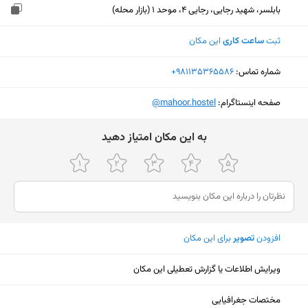
بابلسر، شهید رجایی، رجایی 4، موحد 1 (بازار محله)
ثبت
ساعت کاری
این مکان
شماره تماس:
‎+981135365586
صفحه اینستاگرام:
‎@mahoor.hostel
ﺑﻪ اﯾﻦ ﻣﮑﺎن اﻣﺘﯿﺎز دﻫﯿﺪ
افزودن
تصویر
برای این مکان
ویرایش اطلاعات یا گزارش تعطیلی این مکان
نمایش نقشه
مختصات جغرافیایی