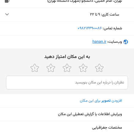
تهران، امام خمینی، دانشجو (شهرک دانشگاه تهران)
ساعت کاری
:
۹ تا ۲۲
یکشنبه (امروز)
۹ تا ۲۲
شماره تماس:
‎+982144900086
دوشنبه
۹ تا ۲۲
وب‌سایت:
‎hanan.ir
سه‌شنبه
۹ تا ۲۲
ﺑﻪ اﯾﻦ ﻣﮑﺎن اﻣﺘﯿﺎز دﻫﯿﺪ
چهارشنبه
۹ تا ۲۲
پنجشنبه
۹ تا ۲۲
جمعه
ثبت نشده
شنبه
۹ تا ۲۲
افزودن
تصویر
برای این مکان
ویرایش اطلاعات یا گزارش تعطیلی این مکان
نمایش نقشه
مختصات جغرافیایی