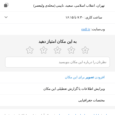
تهران، انقلاب اسلامی، سعید، نایینی (محله‌ی ولیعصر)
ساعت کاری
:
۷:۳۰ تا ۱۶:۱۵
یکشنبه (امروز)
۷:۳۰ تا ۱۶:۱۵
وب‌سایت:
‎eadl.ir
دوشنبه
۷:۳۰ تا ۱۶:۱۵
ﺑﻪ اﯾﻦ ﻣﮑﺎن اﻣﺘﯿﺎز دﻫﯿﺪ
سه‌شنبه
۷:۳۰ تا ۱۶:۱۵
چهارشنبه
۷:۳۰ تا ۱۶:۱۵
پنجشنبه
ثبت نشده
افزودن
تصویر
برای این مکان
جمعه
ثبت نشده
ویرایش اطلاعات یا گزارش تعطیلی این مکان
شنبه
۷:۳۰ تا ۱۶:۱۵
مختصات جغرافیایی
نمایش نقشه