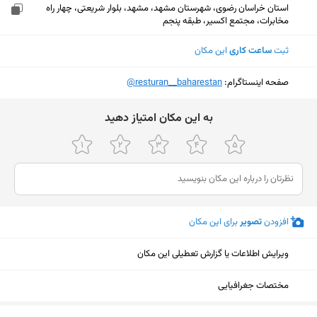
استان خراسان رضوی، شهرستان مشهد، مشهد، بلوار شریعتی، چهار راه
مخابرات، مجتمع اکسیر، طبقه پنجم
ثبت
ساعت کاری
این مکان
صفحه اینستاگرام:
‎@resturan__baharestan
ﺑﻪ اﯾﻦ ﻣﮑﺎن اﻣﺘﯿﺎز دﻫﯿﺪ
افزودن
تصویر
برای این مکان
ویرایش اطلاعات یا گزارش تعطیلی این مکان
مختصات جغرافیایی
نمایش نقشه