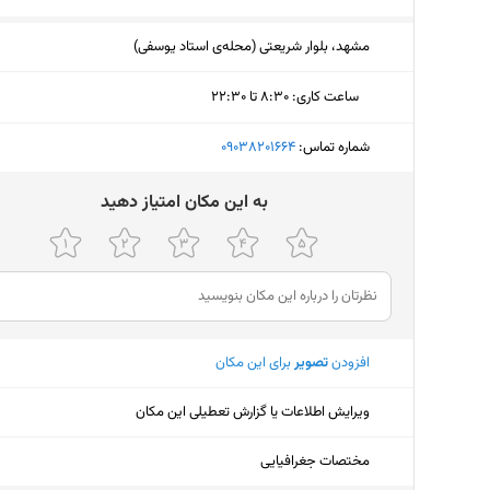
مشهد، بلوار شریعتی (محله‌ی استاد یوسفی)
ساعت کاری
:
۸:۳۰ تا ۲۲:۳۰
دوشنبه (امروز)
۸:۳۰ تا ۲۲:۳۰
شماره تماس:
‎09038201664
سه‌شنبه
۸:۳۰ تا ۲۲:۳۰
ﺑﻪ اﯾﻦ ﻣﮑﺎن اﻣﺘﯿﺎز دﻫﯿﺪ
چهارشنبه
۸:۳۰ تا ۲۲:۳۰
پنجشنبه
۸:۳۰ تا ۲۲:۳۰
جمعه
۸:۳۰ تا ۲۲:۳۰
افزودن
تصویر
برای این مکان
شنبه
۸:۳۰ تا ۲۲:۳۰
یکشنبه
۸:۳۰ تا ۲۲:۳۰
ویرایش اطلاعات یا گزارش تعطیلی این مکان
مختصات جغرافیایی