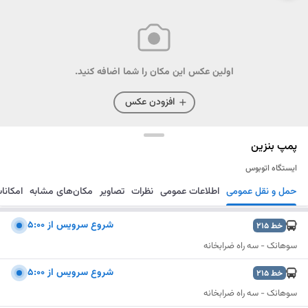
اولین عکس این مکان را شما اضافه کنید.
افزودن عکس
پمپ بنزین
ایستگاه اتوبوس
حمل و نقل عمومی
اطلاعات عمومی
نظرات
تصاویر
مکان‌های مشابه
امکانا
مسیریابی
ذخیره
ارسال
شروع سرويس از 5:00
خط
215
سوهانک - سه راه ضرابخانه
شروع سرويس از 5:00
خط
215
سوهانک - سه راه ضرابخانه