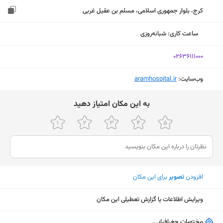
کرج، بلوار جمهوری اسلامی، مسلم بن عقیل غربی
ساعت کاری
:
شبانه‌روزی
‎02636111000
وب‌سایت:
‎aramhospital.ir
ﺑﻪ اﯾﻦ ﻣﮑﺎن اﻣﺘﯿﺎز دﻫﯿﺪ
افزودن
تصویر
برای این مکان
ویرایش اطلاعات یا گزارش تعطیلی این مکان
نمایش نقشه
مختصات جغرافیایی