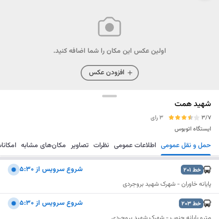
اولین عکس این مکان را شما اضافه کنید.
افزودن عکس
شهید همت
3/7
3 رای
ایستگاه اتوبوس
حمل و نقل عمومی
اطلاعات عمومی
نظرات
تصاویر
مکان‌های مشابه
امکانا
مسیریابی
ذخیره
ارسال
شروع سرويس از 5:30
خط
201
پایانه خاوران - شهرک شهید بروجردی
شروع سرويس از 5:30
خط
203
مترو پایانه جنوب - شهرک شهید بروجردی