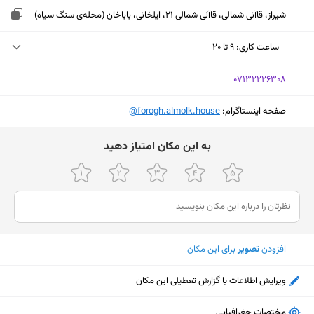
شیراز، قاآنی شمالی، قاآنی شمالی 21، ایلخانی، باباخان (محله‌ی سنگ سیاه)
ساعت کاری
:
۹ تا ۲۰
چهارشنبه (امروز)
۹ تا ۲۰
‎07132226308
پنجشنبه
۹ تا ۲۰
صفحه اینستاگرام:
‎@forogh.almolk.house
جمعه
۹ تا ۲۰
ﺑﻪ اﯾﻦ ﻣﮑﺎن اﻣﺘﯿﺎز دﻫﯿﺪ
شنبه
۹ تا ۲۰
یکشنبه
۹ تا ۲۰
دوشنبه
۹ تا ۲۰
سه‌شنبه
۹ تا ۲۰
افزودن
تصویر
برای این مکان
ویرایش اطلاعات یا گزارش تعطیلی این مکان
نمایش نقشه
مختصات جغرافیایی