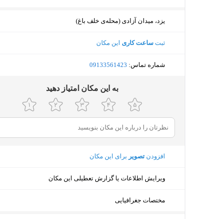
یزد، میدان آزادی (محله‌ی خلف باغ)
ثبت
ساعت کاری
این مکان
شماره تماس:
‎09133561423
ﺑﻪ اﯾﻦ ﻣﮑﺎن اﻣﺘﯿﺎز دﻫﯿﺪ
افزودن
تصویر
برای این مکان
ویرایش اطلاعات یا گزارش تعطیلی این مکان
مختصات جغرافیایی